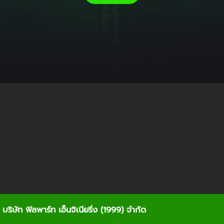
บริษัท ฟิลพาร์ท เอ็นจิเนียริ่ง (1999) จำกัด