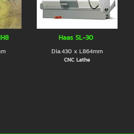
MH8
Haas SL-30
mm
Dia.430 x L864mm
CNC Lathe