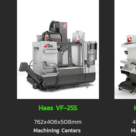
Haas VF-2SS
762x406x508mm
4
Machining Centers
M