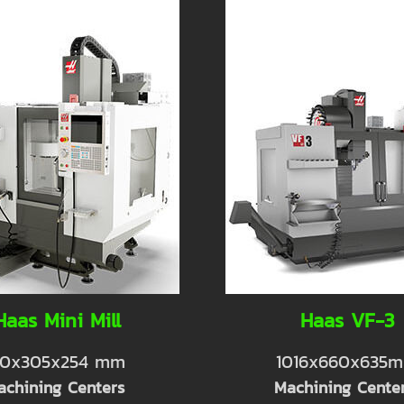
Haas Mini Mill
Haas VF-3
0x305x254 mm
1016x660x635
achining Centers
Machining Cente