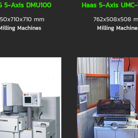
 5-Axis DMU100
Haas 5-Axis UMC-
250x710x710 mm
762x508x508 
Milling Machines
Milling Machine