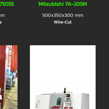
750SS
Mitsubishi FA-20SM
mm
500x350x300 mm
s
Wire-Cut