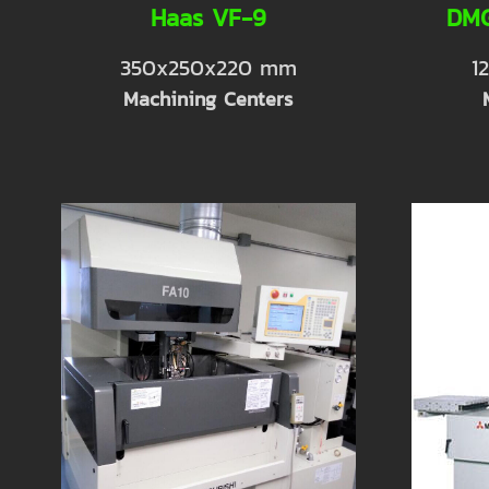
Haas VF-9
DMG
350x250x220 mm
1
Machining Centers