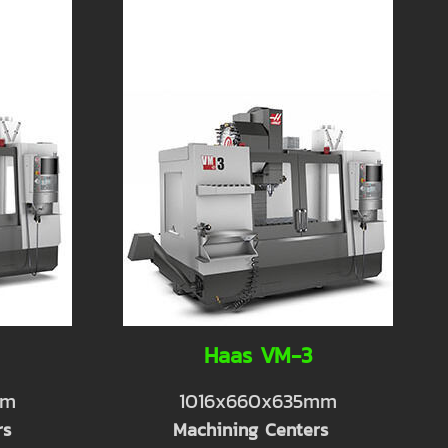
Haas VM-3
mm
1016x660x635mm
rs
Machining Centers